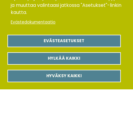
Ksylitolipurkat ja pastillit, vitamiinit
ja muuttaa valintaasi jatkossa "Asetukset"-linkin
Mausteet
kautta.
Siemenet
Evästedokumentaatio
Popkornit ja pähkinät
Löylytuoksu ja kylpysuola
EVÄSTEASETUKSET
Tee
Kaurahiutaleet ja puuropussit
HYLKÄÄ KAIKKI
Syötävät siemenet
Tasapohjapussit
HYVÄKSY KAIKKI
Kaakao
Kuivatut hedelmät ja marjat
Pikakahvi
AMT-TUOTANTO OY
Sahantie 5