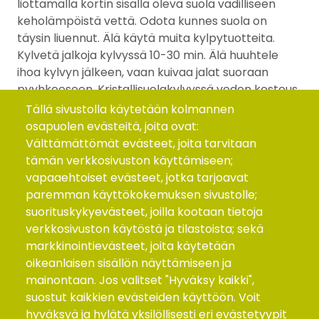
liottamalla kortin sisällä oleva suola vadilliseen
keholämpöistä vettä. Odota kunnes suola on
täysin liuennut. Älä käytä muita kylpytuotteita.
Kylvetä jalkoja kylvyssä 10-30 min. Älä huuhtele
ihoa kylvyn jälkeen, vaan kuivaa jalat suoraan
pyyhkeeseen. Kristallisuolakylvyssä veden kosteus
sitoutuu suolan avulla ihon pintakerroksiin eikä
Tällä sivustolla käytetään kolmannen
kuivata ihoa tavallisen kylvyn tavoin. Suolakylpy on
osapuolen evästeitä, joita ovat:
kehoa puhdistavaa. Tuoteseloste: Sisältää
Välttämättömät evästeet, joita tarvitaan
puhtaimpia suolakristalleja, jotka on louhittu
tämän verkkosivuston käyttämiseen;
puhtailta Himalajan vuoristoalueilta.
vapaaehtoiset evästeet, jotka tarjoavat
paremman käyttökokemuksen sivustolle;
suorituskykyevästeet, joilla kootaan tietoja
Koko
verkkosivuston käytöstä ja tilastoista; sekä
markkinointievästeet, joita käytetään
115 x 150 mm.
oikeanlaisen sisällön näyttämiseen ja
Tuoteryhmät
Uutuudet
mainontaan. Jos valitset "Hyväksy kaikki",
suostut kaikkien evästeiden käyttöön. Voit
Makeiset
hyväksyä ja hylätä yksilöllisesti eri evästetyypit