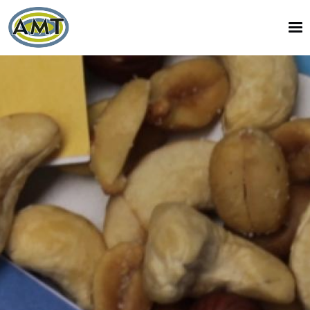
Hyppää pääsisältöön