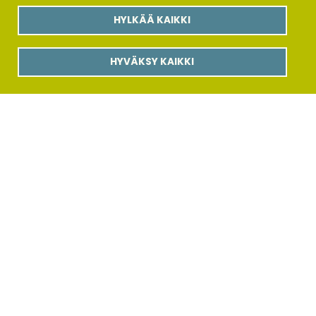
Tasapohjapussit
HYLKÄÄ KAIKKI
Kaakao
Kuivatut hedelmät ja marjat
HYVÄKSY KAIKKI
Pikakahvi
AMT-TUOTANTO OY
Sahantie 5
34450 Jäminkipohja
Puh. 0400 947 718
jaana.rajalin@amt-tuotteet.com
SIVUKARTTA
Etusivu
AMT-Tuotteet
Tuotteet