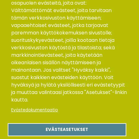
osapuolen evästeitä, joita ovat:
115 x 150 mm.
Välttämättömät evästeet, joita tarvitaan
tämän verkkosivuston käyttämiseen;
Lisätietoja
vapaaehtoiset evästeet, jotka tarjoavat
paremman käyttökokemuksen sivustolle;
Pussin molemmin puolin oma neliväripainatus.
suorituskykyevästeet, joilla kootaan tietoja
verkkosivuston käytöstä ja tilastoista; sekä
Tuoteryhmät
Uutuudet
markkinointievästeet, joita käytetään
Makeiset
oikeanlaisen sisällön näyttämiseen ja
Ksylitolipurkat ja pastillit, vitamiinit
mainontaan. Jos valitset "Hyväksy kaikki",
Mausteet
suostut kaikkien evästeiden käyttöön. Voit
hyväksyä ja hylätä yksilöllisesti eri evästetyypit
Siemenet
ja muuttaa valintaasi jatkossa "Asetukset"-linkin
Popkornit ja pähkinät
kautta.
Löylytuoksu ja kylpysuola
Evästedokumentaatio
Tee
Kaurahiutaleet ja puuropussit
EVÄSTEASETUKSET
Syötävät siemenet